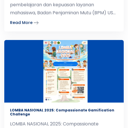
pembelajaran dan kepuasan layanan
mahasiswa, Badan Penjaminan Mutu (BPM) USNI
melaksanakan survey terhadap:Prose
Read More
LOMBA NASIONAL 2025: Compassionate Gamification
Challenge
LOMBA NASIONAL 2025: Compassionate