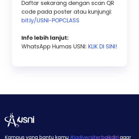
Daftar sekarang dengan scan QR
code pada poster atau kunjungi:
bit.ly/USNI-POPCLASS
Info lebih lanjut:
WhatsApp Humas USNI:
KLIK DI SINI!
Kampus yang bantu kamu
#jadiversiterbaikdiri
agar